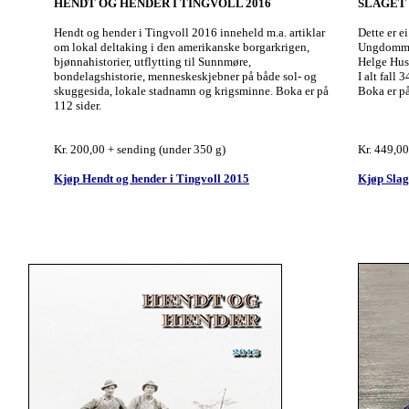
HENDT OG HENDER I TINGVOLL 2016
SLAGET I 
Hendt og hender i Tingvoll 2016 inneheld m.a. artiklar
Dette er e
om lokal deltaking i den amerikanske borgarkrigen,
Ungdommane
bjønnahistorier, utflytting til Sunnmøre,
Helge Husb
bondelagshistorie, menneskeskjebner på både sol- og
I alt fall 
skuggesida, lokale stadnamn og krigsminne. Boka er på
Boka er på
112 sider.
Kr. 200,00 + sending (under 350 g)
Kr. 449,00
Kjøp Hendt og hender i Tingvoll 2015
Kjøp Slag